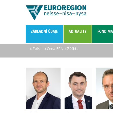
ZÁKLADNÍ­ ÚDAJE
AKTUALITY
FOND MA
« Zpět
|
« Cena ERN
« Záštita