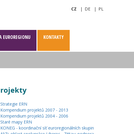
CZ
DE
PL
A EUROREGIONU
KONTAKTY
rojekty
Strategie ERN
Kompendium projektů 2007 - 2013
Kompendium projektů 2004 - 2006
Staré mapy ERN
KONEG - koordinační síť euroregionálních skupin
AliZi: oblast spolupráce Liberec - Zittau: podpora