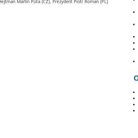
Hejtman Martin Půta (CZ), Prezydent Piotr Roman (PL)
O